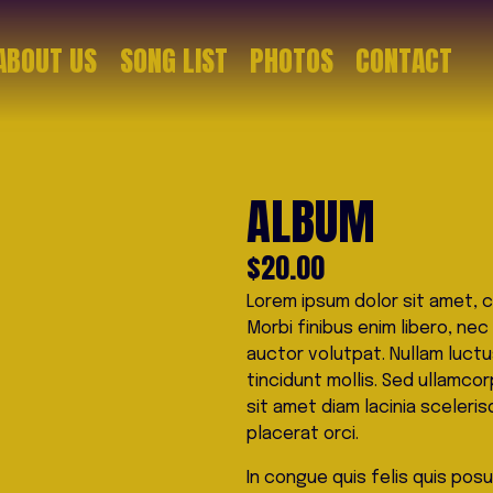
ABOUT US
SONG LIST
PHOTOS
CONTACT
ALBUM
$20.00
Lorem ipsum dolor sit amet, co
Morbi finibus enim libero, ne
auctor volutpat. Nullam luctu
tincidunt mollis. Sed ullamcor
sit amet diam lacinia scelerisq
placerat orci.
In congue quis felis quis posu